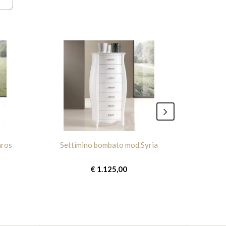
aros
Settimino bombato mod.Syria
Comod
€ 1.125,00