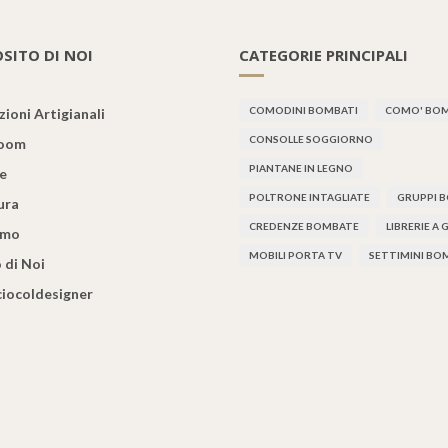
SITO DI NOI
CATEGORIE PRINCIPALI
COMODINI BOMBATI
COMO' BOM
ioni Artigianali
CONSOLLE SOGGIORNO
oom
PIANTANE IN LEGNO
re
POLTRONE INTAGLIATE
GRUPPI 
ura
CREDENZE BOMBATE
LIBRERIE A
amo
MOBILI PORTA TV
SETTIMINI BO
 di Noi
iciocoldesigner