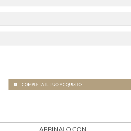
COMPLETA IL TUO ACQUISTO
ABBINALO CON ...