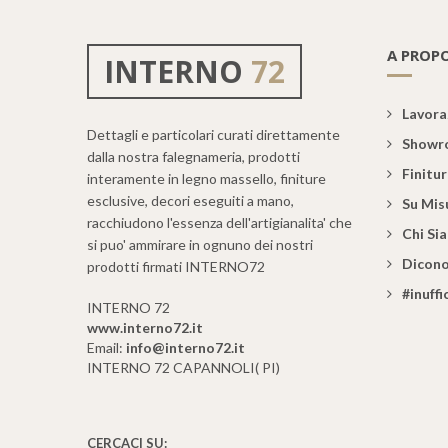
A PROPO
INTERNO
72
Lavoraz
Dettagli e particolari curati direttamente
Showr
dalla nostra falegnameria, prodotti
Finitu
interamente in legno massello, finiture
esclusive, decori eseguiti a mano,
Su Mis
racchiudono l'essenza dell'artigianalita' che
Chi Si
si puo' ammirare in ognuno dei nostri
Dicono
prodotti firmati INTERNO72
#inuff
INTERNO 72
www.interno72.it
Email:
info@interno72.it
INTERNO 72 CAPANNOLI( PI)
CERCACI SU: