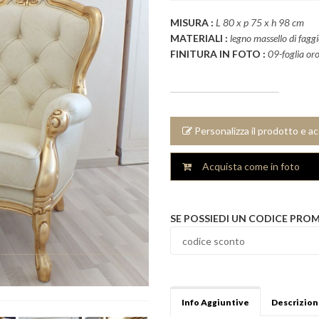
MISURA :
L 80 x p 75 x h 98 cm
MATERIALI :
legno massello di fagg
FINITURA IN FOTO :
09-foglia oro
Personalizza il prodotto e a
Acquista come in foto
SE POSSIEDI UN CODICE PRO
Info Aggiuntive
Descrizio