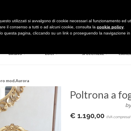
uesto utilizzati si avvalgono di cookie necessari al funzionamento ed utili 
are il consenso a tutti o ad alcuni cookie, consulta la
cookie policy
.
 questa pagina, cliccando su un link o proseguendo la navigazione in a
BAGNO
LUCI
SPECCHIERE
CAME
 oro mod.Aurora
Poltrona a fo
b
€ 1.190,00
(IVA compresa)