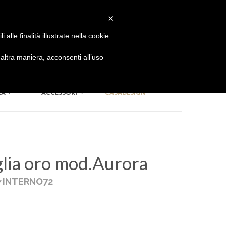
#inufficioconildesigner
×
alle finalità illustrate nella cookie
ECLETTICA
DIVISORIO
ltra maniera, acconsenti all’uso
RA
ACCESSORI
CASADESIGN
glia oro mod.Aurora
y
INTERNO72