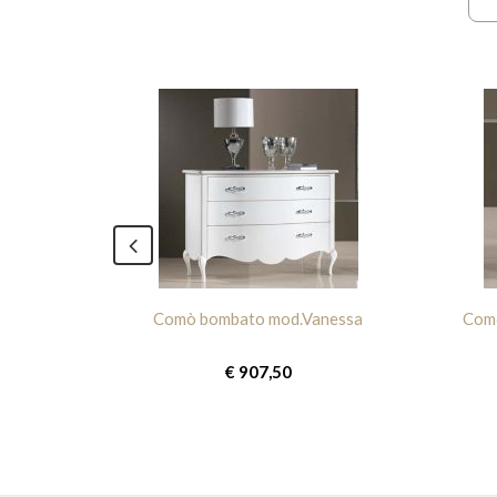
Comò bombato mod.Vanessa
Como
€ 907,50