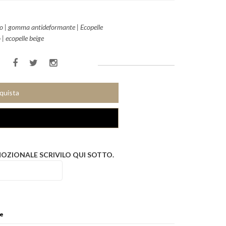
io | gomma antideformante | Ecopelle
 | ecopelle beige
cquista
MOZIONALE SCRIVILO QUI SOTTO.
ne