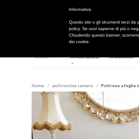
Accedi
Registrati
Informativa
Questo sito o gli strumenti terzi da q
Benvenuto nel
policy. Se vuoi saperne di più o neg
nostro Store
Chiudendo questo banner, scorrendo
dei cookie.
BRAND
MOBILI GREZZI
SOGGIORNO
Home
poltroncine camera
Poltrona a foglia