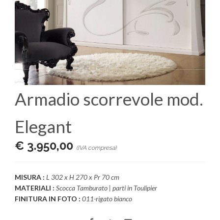
Armadio scorrevole mod.
Elegant
€ 3.950,00
(IVA compresa)
MISURA :
L 302 x H 270 x Pr 70 cm
MATERIALI :
Scocca Tamburato | parti in Toulipier
FINITURA IN FOTO :
011-rigato bianco