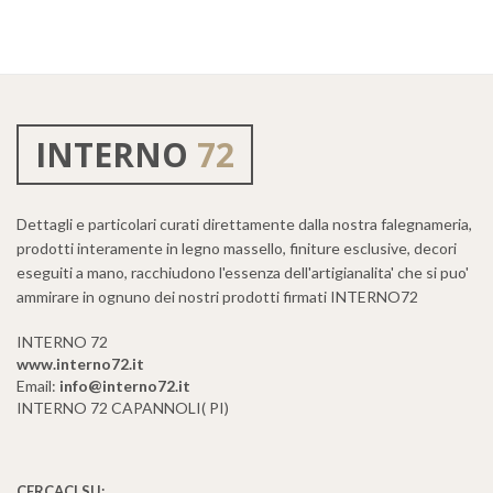
INTERNO
72
Dettagli e particolari curati direttamente dalla nostra falegnameria,
prodotti interamente in legno massello, finiture esclusive, decori
eseguiti a mano, racchiudono l'essenza dell'artigianalita' che si puo'
ammirare in ognuno dei nostri prodotti firmati INTERNO72
INTERNO 72
www.interno72.it
Email:
info@interno72.it
INTERNO 72 CAPANNOLI( PI)
CERCACI SU: