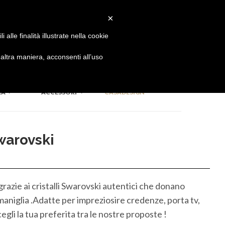
#inufficioconildesigner
×
alle finalità illustrate nella cookie
ECLETTICA
DIVISORIO
ltra maniera, acconsenti all’uso
RA
ACCESSORI
CASADESIGN
warovski
 grazie ai cristalli Swarovski autentici che donano
 maniglia .Adatte per impreziosire credenze, porta tv,
cegli la tua preferita tra le nostre proposte !