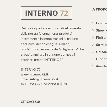
A PROPO
INTERNO
72
Lavoraz
Dettagli e particolari curati direttamente
Showr
dalla nostra falegnameria, prodotti
Finitu
interamente in legno massello, finiture
esclusive, decori eseguiti a mano,
Su Mis
racchiudono l'essenza dell'artigianalita' che
Chi Si
si puo' ammirare in ognuno dei nostri
Dicono
prodotti firmati INTERNO72
#inuff
INTERNO 72
www.interno72.it
Email:
info@interno72.it
INTERNO 72 CAPANNOLI( PI)
CERCACI SU: