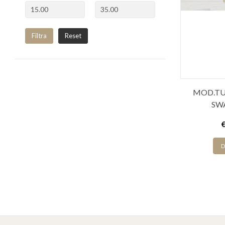
Filtra
Reset
MOD.TU
SW
D