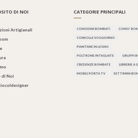
SITO DI NOI
CATEGORIE PRINCIPALI
COMODINI BOMBATI
COMO' BOM
ioni Artigianali
CONSOLLE SOGGIORNO
oom
PIANTANE IN LEGNO
re
POLTRONE INTAGLIATE
GRUPPI 
ura
CREDENZE BOMBATE
LIBRERIE A
amo
MOBILI PORTA TV
SETTIMINI BO
 di Noi
iciocoldesigner