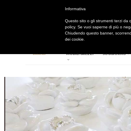
Accedi
Registrati
Informativa
Questo sito o gli strumenti terzi da q
Benvenuto nel
policy. Se vuoi saperne di più o neg
nostro Store
Chiudendo questo banner, scorrendo
dei cookie.
BRAND
MOBILI GREZZI
SOGGIORNO