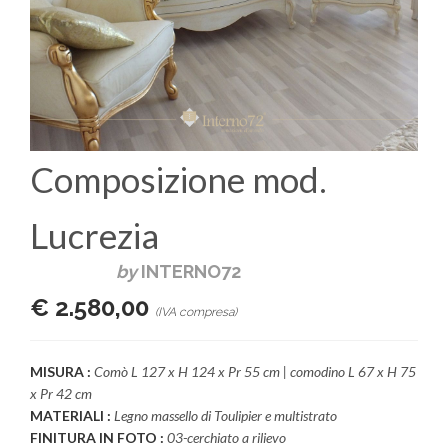
Composizione mod.
Lucrezia
by
INTERNO72
€ 2.580,00
(IVA compresa)
MISURA :
Comò L 127 x H 124 x Pr 55 cm | comodino L 67 x H 75
x Pr 42 cm
MATERIALI :
Legno massello di Toulipier e multistrato
FINITURA IN FOTO :
03-cerchiato a rilievo