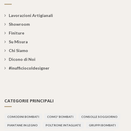
Lavorazioni Artigianali
Showroom
Finiture
Su Misura
Chi Siamo
Dicono di Noi
#inufficiocoldesigner
CATEGORIE PRINCIPALI
COMODINI BOMBATI
COMO' BOMBATI
CONSOLLE SOGGIORNO
PIANTANE IN LEGNO
POLTRONE INTAGLIATE
GRUPPI BOMBATI