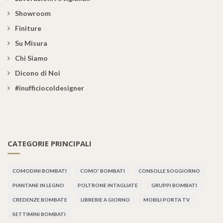
Showroom
Finiture
Su Misura
Chi Siamo
Dicono di Noi
#inufficiocoldesigner
CATEGORIE PRINCIPALI
COMODINI BOMBATI
COMO' BOMBATI
CONSOLLE SOGGIORNO
PIANTANE IN LEGNO
POLTRONE INTAGLIATE
GRUPPI BOMBATI
CREDENZE BOMBATE
LIBRERIE A GIORNO
MOBILI PORTA TV
SETTIMINI BOMBATI