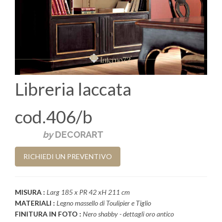
Libreria laccata
cod.406/b
by
DECORART
RICHIEDI UN PREVENTIVO
MISURA :
Larg 185 x PR 42 xH 211 cm
MATERIALI :
Legno massello di Toulipier e Tiglio
FINITURA IN FOTO :
Nero shabby - dettagli oro antico